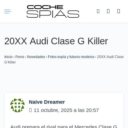
Buscar:
20ХХ Audi Clase G Killer
Inicio
›
Foros
›
Novedades
›
Fotos espía y futuros modelos
›
20ХХ Audi Clase
G Killer
Naive Dreamer
11 octubre, 2025 a las 20:57
Audi prepara el rival para el Mercedes Clase G