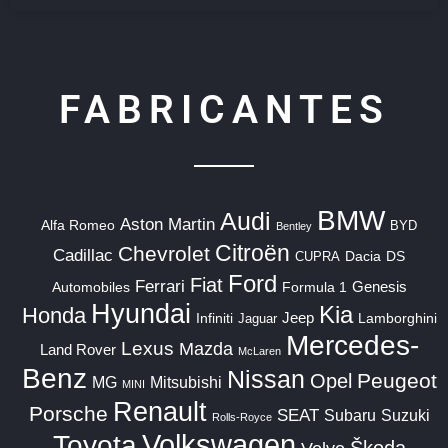
FABRICANTES
BMW
Audi
Aston Martin
Alfa Romeo
BYD
Bentley
Citroën
Chevrolet
Cadillac
Dacia
DS
CUPRA
Ford
Fiat
Ferrari
Genesis
Automobiles
Formula 1
Hyundai
Kia
Honda
Jeep
Infiniti
Jaguar
Lamborghini
Mercedes-
Lexus
Mazda
Land Rover
McLaren
Benz
Nissan
Peugeot
Opel
MG
Mitsubishi
MINI
Renault
Porsche
SEAT
Suzuki
Subaru
Rolls-Royce
Volkswagen
Toyota