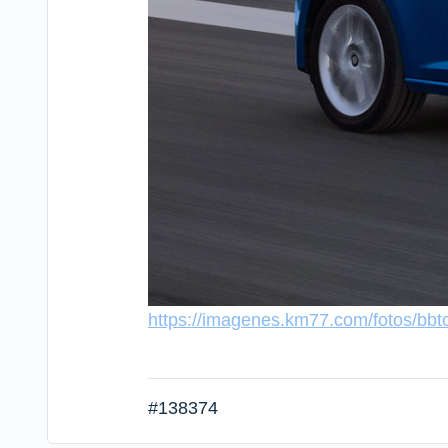
https://imagenes.km77.com/fotos/bb
#138374