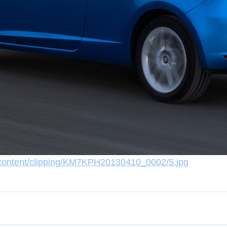
tcontent/clipping/KM7KPH20130410_0002/5.jpg