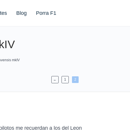
tes
Blog
Porra F1
kIV
Avensis mkIV
←
1
2
pilotos me recuerdan a los del Leon