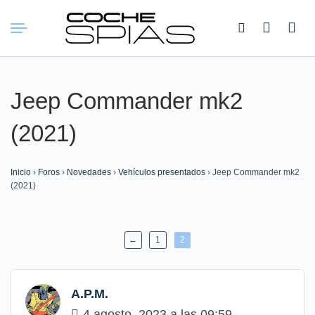
Buscar:
Jeep Commander mk2
(2021)
Inicio
›
Foros
›
Novedades
›
Vehículos presentados
›
Jeep Commander mk2
(2021)
←
1
2
A.P.M.
4 agosto, 2023 a las 09:59