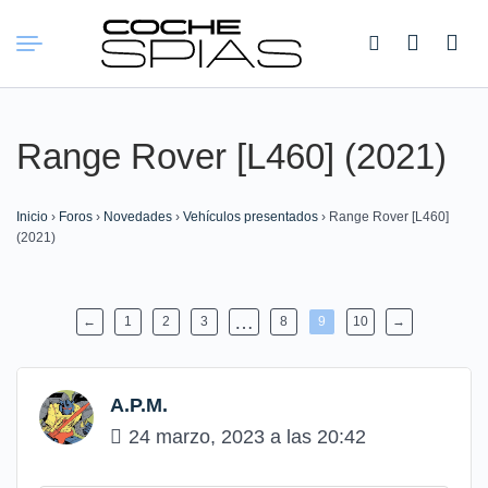
Buscar:
Range Rover [L460] (2021)
Inicio
›
Foros
›
Novedades
›
Vehículos presentados
›
Range Rover [L460]
(2021)
…
←
1
2
3
8
9
10
→
A.P.M.
24 marzo, 2023 a las 20:42