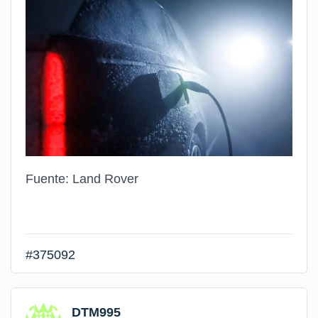
Fuente: Land Rover
#375092
DTM995