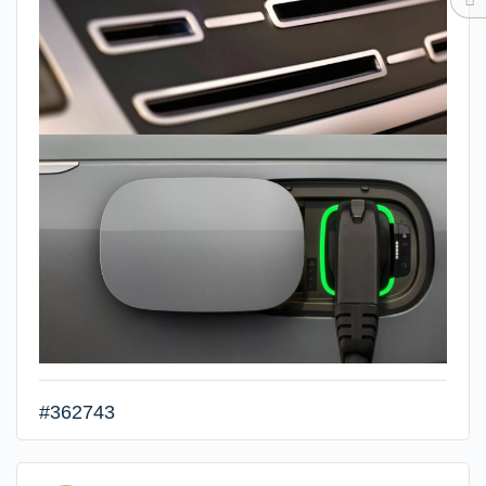
#362743