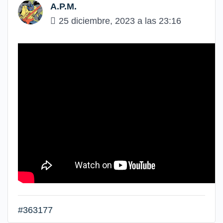
A.P.M.
25 diciembre, 2023 a las 23:16
#363177