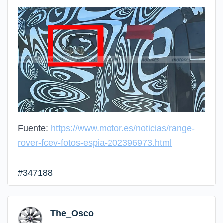
Fuente:
https://www.motor.es/noticias/range-
rover-fcev-fotos-espia-202396973.html
#347188
The_Osco