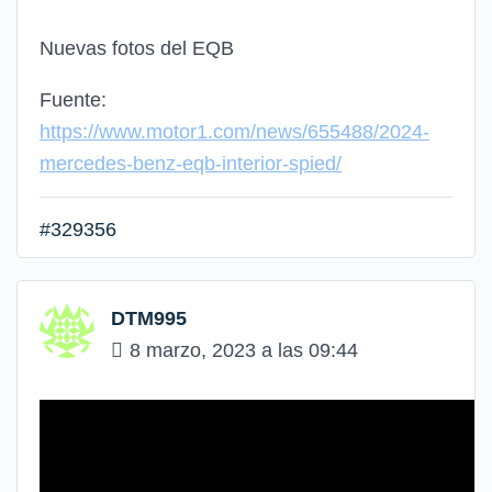
Nuevas fotos del EQB
Fuente:
https://www.motor1.com/news/655488/2024-
mercedes-benz-eqb-interior-spied/
#329356
DTM995
8 marzo, 2023 a las 09:44