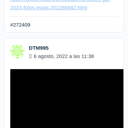
2023-fotos-espia-202288882.html
#272409
DTM995
6 agosto, 2022 a las 11:38