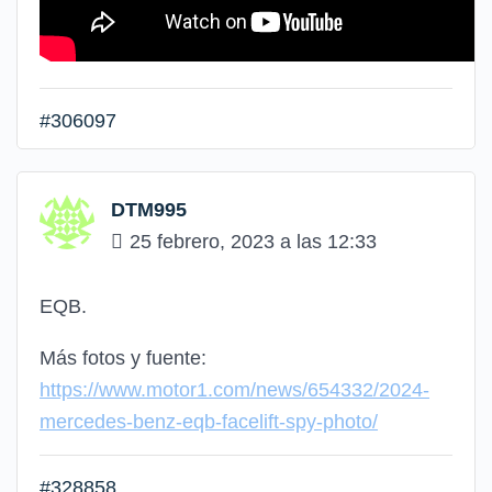
#306097
DTM995
25 febrero, 2023 a las 12:33
EQB.
Más fotos y fuente:
https://www.motor1.com/news/654332/2024-
mercedes-benz-eqb-facelift-spy-photo/
#328858