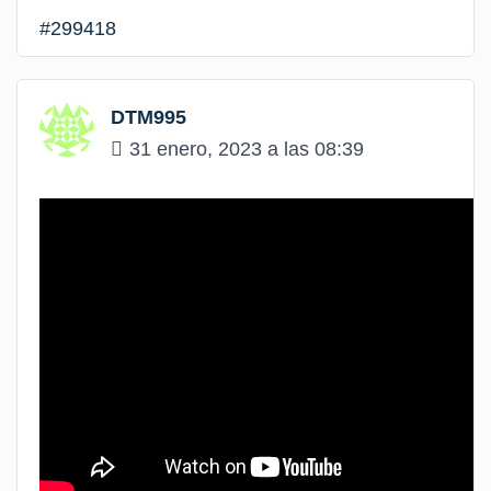
#299418
DTM995
31 enero, 2023 a las 08:39