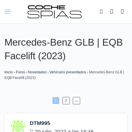
Buscar:
Mercedes-Benz GLB | EQB
Facelift (2023)
Inicio
›
Foros
›
Novedades
›
Vehículos presentados
›
Mercedes-Benz GLB |
EQB Facelift (2023)
1
2
→
DTM995
20 julio, 2022 a las 16:46