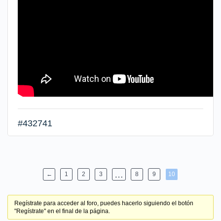
#432741
…
←
1
2
3
8
9
10
Regístrate para acceder al foro, puedes hacerlo siguiendo el botón
"Regístrate" en el final de la página.