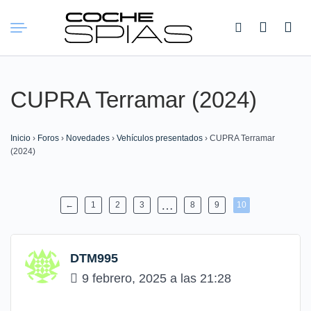
Buscar:
CUPRA Terramar (2024)
Inicio
›
Foros
›
Novedades
›
Vehículos presentados
›
CUPRA Terramar
(2024)
…
←
1
2
3
8
9
10
DTM995
9 febrero, 2025 a las 21:28