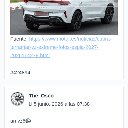
Fuente:
https://www.motor.es/noticias/cupra-
terramar-vz-extreme-fotos-espia-2027-
2026114278.html
#424894
The_Osco
5 junio, 2026 a las 07:38
un vz5😱