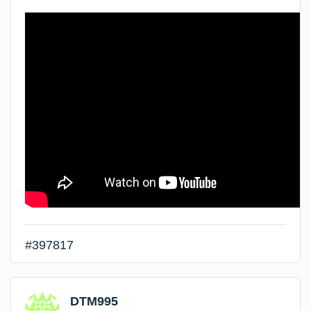
#397817
DTM995