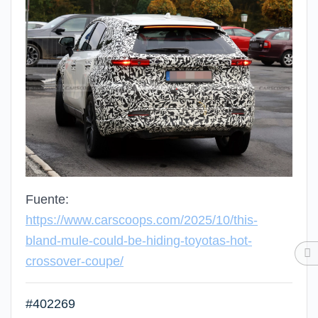
Fuente:
https://www.carscoops.com/2025/10/this-
bland-mule-could-be-hiding-toyotas-hot-
crossover-coupe/
#402269