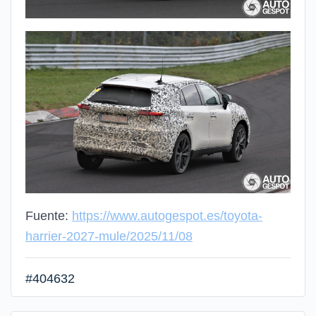
Fuente:
https://www.autogespot.es/toyota-
harrier-2027-mule/2025/11/08
#404632