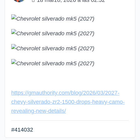
https://gmauthority.com/blog/2026/03/2027-
chevy-silverado-zr2-1500-drops-heavy-camo-
revealing-new-details/
#414032