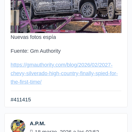
Nuevas fotos espía
Fuente: Gm Authority
https://gmauthority.com/blog/2026/02/2027-
chevy-silverado-high-country-finally-spied-for-
the-first-time/
#411415
A.P.M.
18 marzo, 2026 a las 02:52