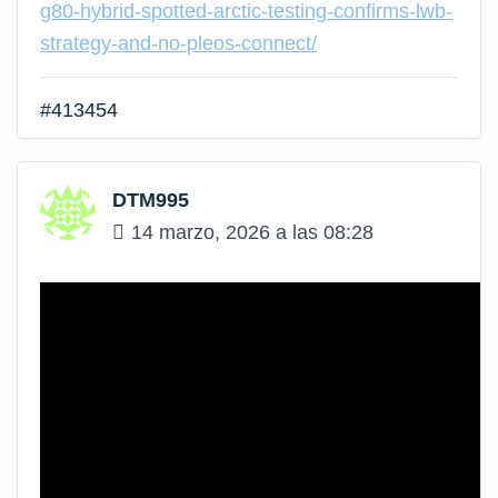
g80-hybrid-spotted-arctic-testing-confirms-lwb-
strategy-and-no-pleos-connect/
#413454
DTM995
14 marzo, 2026 a las 08:28