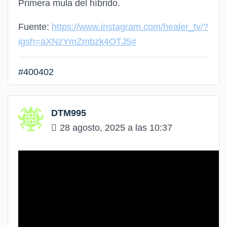
Primera mula del híbrido.
Fuente:
https://www.instagram.com/healer_tv/?
igsh=aXNzYmZmbzk4OTJ5#
#400402
DTM995
28 agosto, 2025 a las 10:37