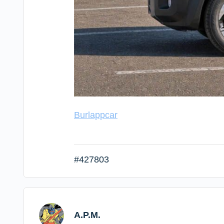
Burlappcar
#427803
A.P.M.