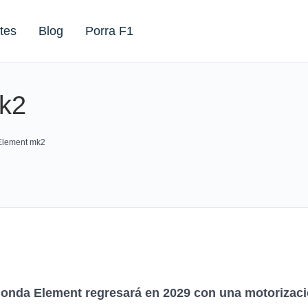
tes
Blog
Porra F1
k2
Element mk2
nda Element regresará en 2029 con una motorizació