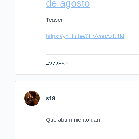
de agosto
Teaser
https://youtu.be/0UVVouAzU1M
#272869
s18j
Que aburrimiento dan