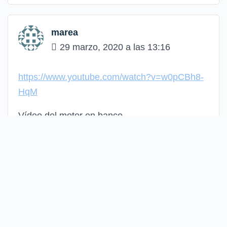
marea
29 marzo, 2020 a las 13:16
https://www.youtube.com/watch?v=w0pCBh8-
HqM
Vídeo del motor en banco.
#186016
Regístrate para acceder al foro, puedes hacerlo siguiendo el botón