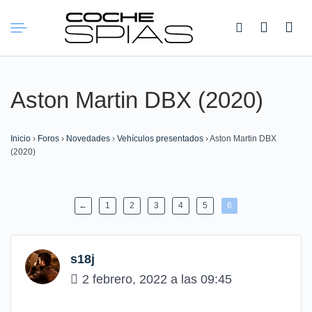
Buscar:
Aston Martin DBX (2020)
Inicio
›
Foros
›
Novedades
›
Vehículos presentados
›
Aston Martin DBX
(2020)
←
1
2
3
4
5
6
s18j
2 febrero, 2022 a las 09:45