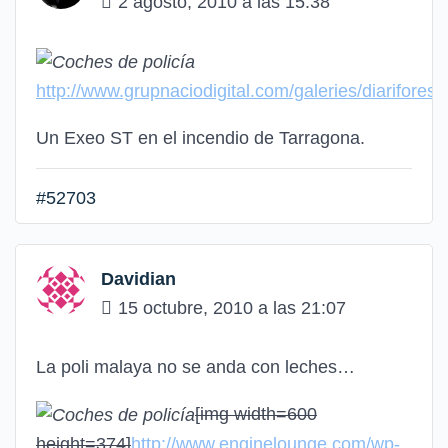
2 agosto, 2010 a las 15:38
http://www.grupnaciodigital.com/galeries/diarifores
Un Exeo ST en el incendio de Tarragona.
#52703
Davidian
15 octubre, 2010 a las 21:07
La poli malaya no se anda con leches…
[img width=600
height=374]
http://www.enginelounge.com/wp-