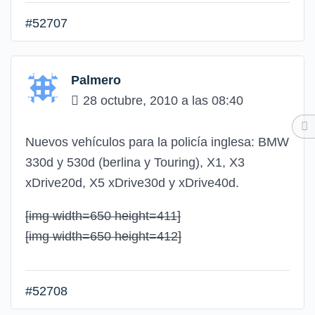
#52707
Palmero
28 octubre, 2010 a las 08:40
Nuevos vehículos para la policía inglesa: BMW
330d y 530d (berlina y Touring), X1, X3
xDrive20d, X5 xDrive30d y xDrive40d.
[img width=650 height=411]
[img width=650 height=412]
#52708