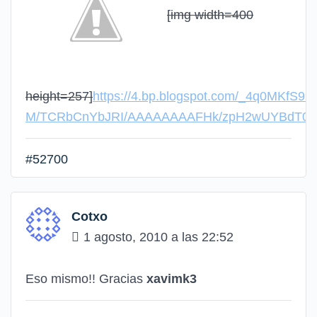
[img width=400
height=257]
https://4.bp.blogspot.com/_4q0MKfS99-
M/TCRbCnYbJRI/AAAAAAAAFHk/zpH2wUYBdT0/s4
#52700
Cotxo
1 agosto, 2010 a las 22:52
Eso mismo!! Gracias
xavimk3