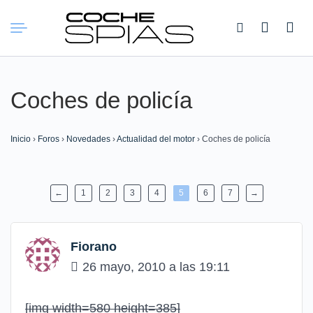
Buscar:
Coches de policía
Inicio
›
Foros
›
Novedades
›
Actualidad del motor
›
Coches de policía
←
1
2
3
4
5
6
7
→
Fiorano
26 mayo, 2010 a las 19:11
[img width=580 height=385]