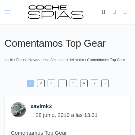
Buscar:
Comentamos Top Gear
Inicio
›
Foros
›
Novedades
›
Actualidad del motor
›
Comentamos Top Gear
…
1
2
3
5
6
7
→
xavimk3
28 junio, 2010 a las 13:31
Comentamos Top Gear