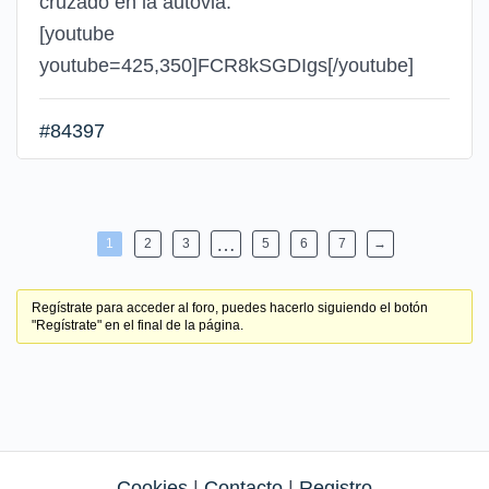
cruzado en la autovia.
[youtube
youtube=425,350]FCR8kSGDIgs[/youtube]
#84397
…
1
2
3
5
6
7
→
Regístrate para acceder al foro, puedes hacerlo siguiendo el botón
"Regístrate" en el final de la página.
Cookies
|
Contacto
|
Registro