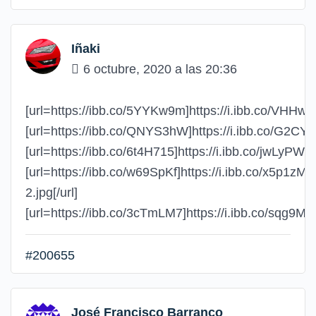
Iñaki
6 octubre, 2020 a las 20:36
[url=https://ibb.co/5YYKw9m]https://i.ibb.co/VHHw5N
[url=https://ibb.co/QNYS3hW]https://i.ibb.co/G2CY4
[url=https://ibb.co/6t4H715]https://i.ibb.co/jwLyPWF/
[url=https://ibb.co/w69SpKf]https://i.ibb.co/x5p1zM
2.jpg[/url]
[url=https://ibb.co/3cTmLM7]https://i.ibb.co/sqg9M62
#200655
José Francisco Barranco