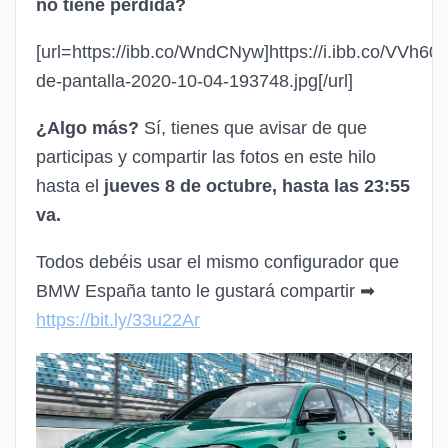
no tiene perdida?
[url=https://ibb.co/WndCNyw]https://i.ibb.co/VVh60
de-pantalla-2020-10-04-193748.jpg[/url]
¿Algo más?
Sí, tienes que avisar de que
participas y compartir las fotos en este hilo
hasta el
jueves 8 de octubre, hasta las 23:55
va.
Todos debéis usar el mismo configurador que
BMW España tanto le gustará compartir ➡
https://bit.ly/33u22Ar