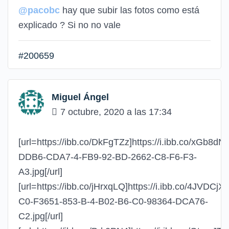
@pacobc
hay que subir las fotos como está
explicado ? Si no no vale
#200659
Miguel Ángel
7 octubre, 2020 a las 17:34
[url=https://ibb.co/DkFgTZz]https://i.ibb.co/xGb8dN
DDB6-CDA7-4-FB9-92-BD-2662-C8-F6-F3-
A3.jpg[/url]
[url=https://ibb.co/jHrxqLQ]https://i.ibb.co/4JVDCjX/
C0-F3651-853-B-4-B02-B6-C0-98364-DCA76-
C2.jpg[/url]