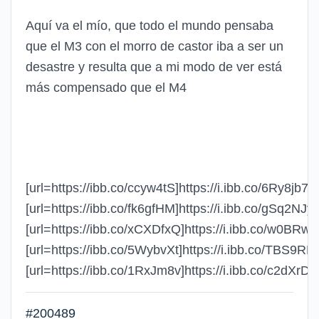
Aquí va el mío, que todo el mundo pensaba
que el M3 con el morro de castor iba a ser un
desastre y resulta que a mi modo de ver está
más compensado que el M4
[url=https://ibb.co/ccyw4tS]https://i.ibb.co/6Ry8jb7/1.
[url=https://ibb.co/fk6gfHM]https://i.ibb.co/gSq2NJy/2
[url=https://ibb.co/xCXDfxQ]https://i.ibb.co/w0BRw51
[url=https://ibb.co/5WybvXt]https://i.ibb.co/TBS9RDp/
[url=https://ibb.co/1RxJm8v]https://i.ibb.co/c2dXrDg/5
#200489