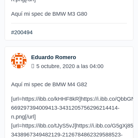
Aquí mi spec de BMW M3 G80
#200494
Eduardo Romero
5 octubre, 2020 a las 04:00
Aquí mi spec de BMW M4 G82
[url=https://ibb.co/kHHF8kR]https://i.ibb.co/QbbG
669297394009413-3431205756296214414-
n.png[/url]
[url=https://ibb.co/tJyS5vJ]https://i.ibb.co/G5gXj85
3438967349482129-2126784862329588523-