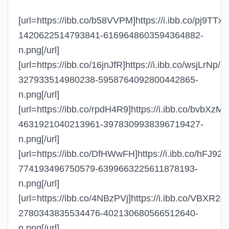
[url=https://ibb.co/b58VVPM]https://i.ibb.co/pj9TT
1420622514793841-6169648603594364882-
n.png[/url]
[url=https://ibb.co/16jnJfR]https://i.ibb.co/wsjLrNp
327933514980238-5958764092800442865-
n.png[/url]
[url=https://ibb.co/rpdH4R9]https://i.ibb.co/bvbXzM
4631921040213961-3978309938396719427-
n.png[/url]
[url=https://ibb.co/DfHWwFH]https://i.ibb.co/hFJ9
774193496750579-6399663225611878193-
n.png[/url]
[url=https://ibb.co/4NBzPVj]https://i.ibb.co/VBXR2
2780343835534476-402130680566512640-
n.png[/url]