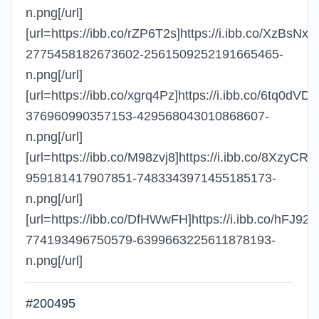
n.png[/url]
[url=https://ibb.co/rZP6T2s]https://i.ibb.co/XzBsNx
2775458182673602-2561509252191665465-
n.png[/url]
[url=https://ibb.co/xgrq4Pz]https://i.ibb.co/6tq0dV
376960990357153-429568043010868607-
n.png[/url]
[url=https://ibb.co/M98zvj8]https://i.ibb.co/8XzyCR
959181417907851-7483343971455185173-
n.png[/url]
[url=https://ibb.co/DfHWwFH]https://i.ibb.co/hFJ9
774193496750579-6399663225611878193-
n.png[/url]
#200495