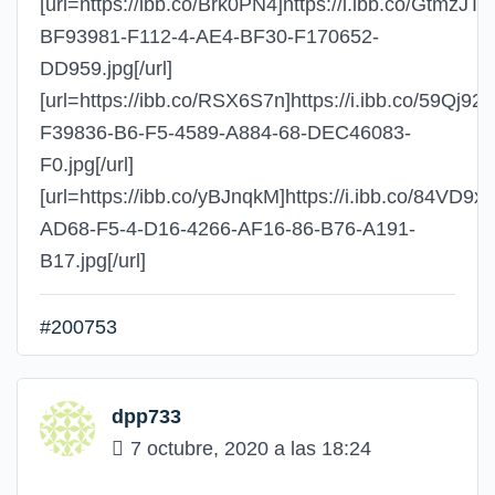
[url=https://ibb.co/Brk0PN4]https://i.ibb.co/GtmzJTs/
BF93981-F112-4-AE4-BF30-F170652-
DD959.jpg[/url]
[url=https://ibb.co/RSX6S7n]https://i.ibb.co/59Qj92
F39836-B6-F5-4589-A884-68-DEC46083-
F0.jpg[/url]
[url=https://ibb.co/yBJnqkM]https://i.ibb.co/84VD9x
AD68-F5-4-D16-4266-AF16-86-B76-A191-
B17.jpg[/url]
#200753
dpp733
7 octubre, 2020 a las 18:24