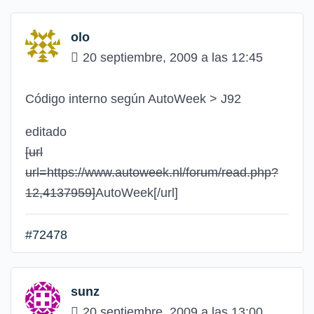
olo
20 septiembre, 2009 a las 12:45
Código interno según AutoWeek > J92
editado
[url
url=https://www.autoweek.nl/forum/read.php?
12,4137959]
AutoWeek
[/url]
#72478
sunz
20 septiembre, 2009 a las 13:00