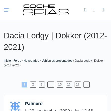
Buscar:
Dacia Lodgy | Dokker (2012-
2021)
Inicio
›
Foros
›
Novedades
›
Vehículos presentados
›
Dacia Lodgy | Dokker
(2012-2021)
…
1
2
3
15
16
17
→
Palmero
20 septiembre, 2009 a las 12:45