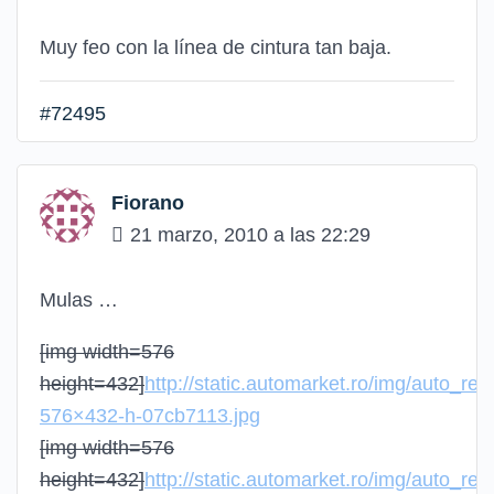
Muy feo con la línea de cintura tan baja.
#72495
Fiorano
21 marzo, 2010 a las 22:29
Mulas …
[img width=576
height=432]
http://static.automarket.ro/img/auto_re
576×432-h-07cb7113.jpg
[img width=576
height=432]
http://static.automarket.ro/img/auto_re