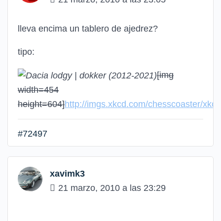
lleva encima un tablero de ajedrez?
tipo:
[img
width=454
height=604]
http://imgs.xkcd.com/chesscoaster/xkcd
#72497
xavimk3
21 marzo, 2010 a las 23:29