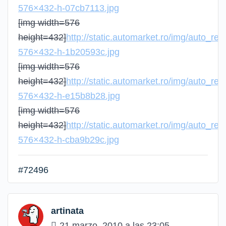
576×432-h-07cb7113.jpg
[img width=576
height=432]
http://static.automarket.ro/img/auto_re
576×432-h-1b20593c.jpg
[img width=576
height=432]
http://static.automarket.ro/img/auto_re
576×432-h-e15b8b28.jpg
[img width=576
height=432]
http://static.automarket.ro/img/auto_re
576×432-h-cba9b29c.jpg
#72496
artinata
21 marzo, 2010 a las 23:05