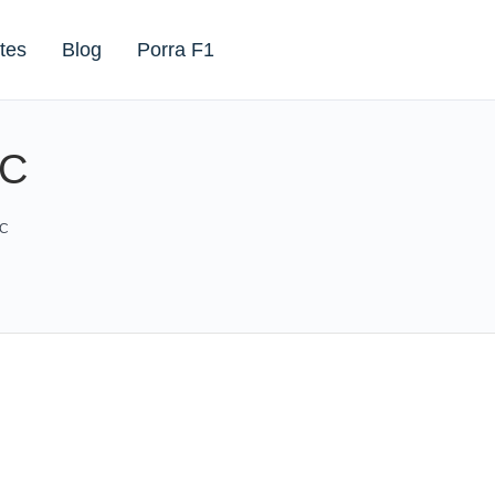
tes
Blog
Porra F1
TC
TC