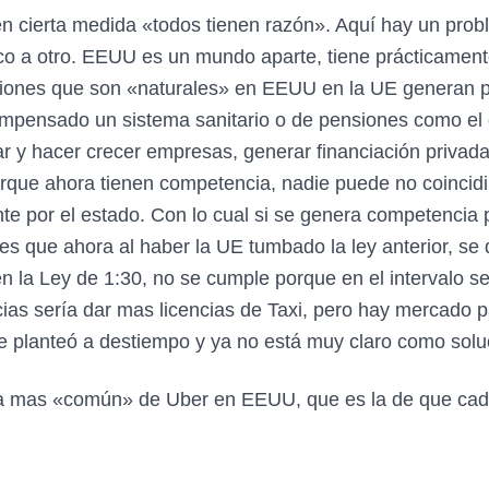
n cierta medida «todos tienen razón». Aquí hay un prob
o a otro. EEUU es un mundo aparte, tiene prácticament
ciones que son «naturales» en EEUU en la UE generan 
 impensado un sistema sanitario o de pensiones como el
ar y hacer crecer empresas, generar financiación privad
porque ahora tienen competencia, nadie puede no coincidi
nte por el estado. Con lo cual si se genera competencia
s que ahora al haber la UE tumbado la ley anterior, se d
 la Ley de 1:30, no se cumple porque en el intervalo s
ncias sería dar mas licencias de Taxi, pero hay mercado p
se planteó a destiempo y ya no está muy claro como solu
ma mas «común» de Uber en EEUU, que es la de que cada 