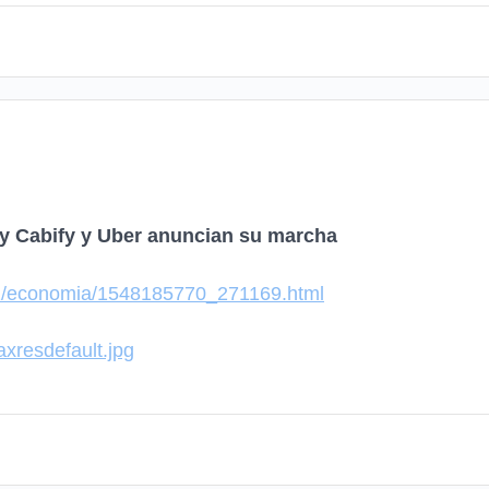
i y Cabify y Uber anuncian su marcha
22/economia/1548185770_271169.html
axresdefault.jpg