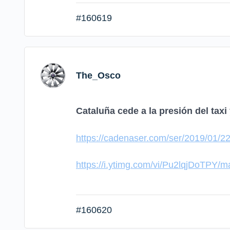
#160619
The_Osco
Cataluña cede a la presión del tax
https://cadenaser.com/ser/2019/01/
https://i.ytimg.com/vi/Pu2lqjDoTPY/m
#160620