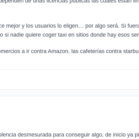
dependen de unas licencias públicas las cuales están li
 mejor y los usuarios lo eligen… por algo será. Si fuera 
 si nadie quiere coger taxi en sitios donde hay esos ser
rcios a ir contra Amazon, las cafeterías contra starbuc
iolencia desmesurada para conseguir algo, de inicio ya