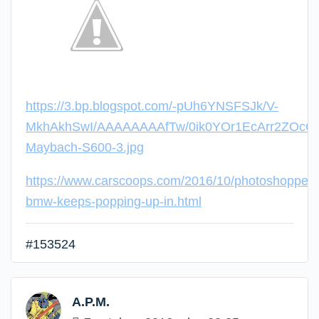
https://3.bp.blogspot.com/-pUh6YNSFSJk/V-
MkhAkhSwI/AAAAAAAAfTw/0ik0YOr1EcArr2ZOcQ
Maybach-S600-3.jpg
https://www.carscoops.com/2016/10/photoshopped
bmw-keeps-popping-up-in.html
#153524
A.P.M.