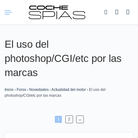
Buscar:
El uso del
photoshop/CGI/etc por las
marcas
Inicio
›
Foros
›
Novedades
›
Actualidad del motor
›
El uso del
photoshop/CGI/etc por las marcas
1
2
→