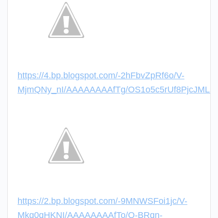
https://4.bp.blogspot.com/-2hFbvZpRf6o/V-
MjmQNy_nI/AAAAAAAAfTg/OS1o5c5rUf8PjcJMLsJL
https://2.bp.blogspot.com/-9MNWSFoi1jc/V-
Mkg0qHKNI/AAAAAAAAfTo/Q-BRqn-