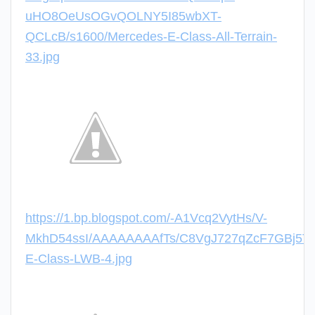
uHO8OeUsOGvQOLNY5I85wbXT-
QCLcB/s1600/Mercedes-E-Class-All-Terrain-
33.jpg
https://1.bp.blogspot.com/-A1Vcq2VytHs/V-
MkhD54ssI/AAAAAAAAfTs/C8VgJ727qZcF7GBj5T2
E-Class-LWB-4.jpg