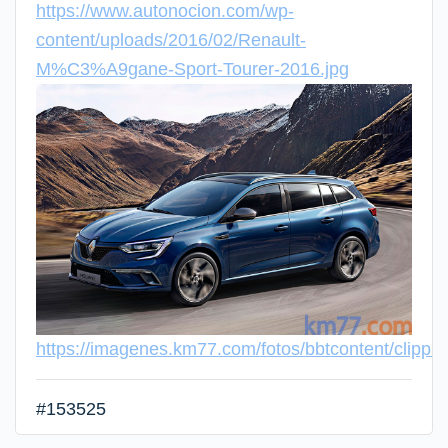
https://www.autonocion.com/wp-
content/uploads/2016/02/Renault-
M%C3%A9gane-Sport-Tourer-2016.jpg
https://imagenes.km77.com/fotos/bbtcontent/clip
#153525