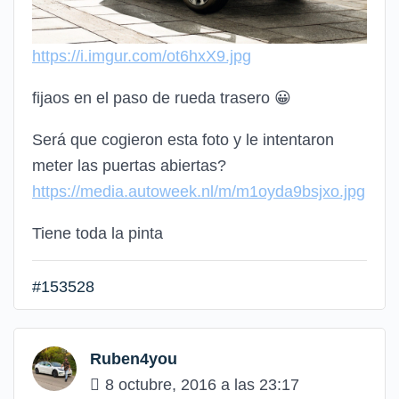
https://i.imgur.com/ot6hxX9.jpg
fijaos en el paso de rueda trasero
😀
Será que cogieron esta foto y le intentaron
meter las puertas abiertas?
https://media.autoweek.nl/m/m1oyda9bsjxo.jpg
Tiene toda la pinta
#153528
Ruben4you
8 octubre, 2016 a las 23:17