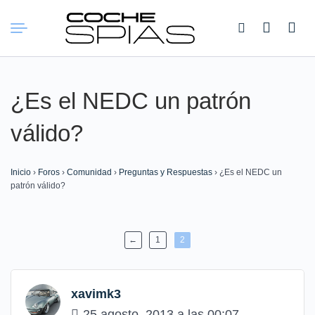
Buscar:
¿Es el NEDC un patrón
válido?
Inicio
›
Foros
›
Comunidad
›
Preguntas y Respuestas
›
¿Es el NEDC un
patrón válido?
←
1
2
xavimk3
25 agosto, 2013 a las 00:07