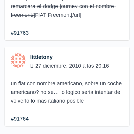
remarcara-el-dodge-journey-con-el-nombre-
freemont/]
FIAT Freemont
[/url]
#91763
littletony
27 diciembre, 2010 a las 20:16
un fiat con nombre americano, sobre un coche
americano? no se… lo logico seria intentar de
volverlo lo mas italiano posible
#91764