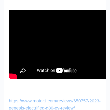
https://www.motor1.com/reviews/650757/2023-
genesis-electrified-g80-ev-review/