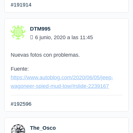
#191914
DTM995
6 junio, 2020 a las 11:45
Nuevas fotos con problemas.
Fuente:
https://www.autoblog.com/2020/06/05/jeep-
wagoneer-spied-mud-tow/#slide-2239167
#192596
The_Osco