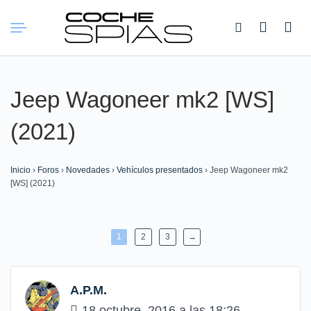
Buscar:
Jeep Wagoneer mk2 [WS]
(2021)
Inicio
›
Foros
›
Novedades
›
Vehículos presentados
›
Jeep Wagoneer mk2
[WS] (2021)
1
2
3
→
A.P.M.
18 octubre, 2016 a las 18:26