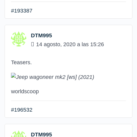
#193387
DTM995
14 agosto, 2020 a las 15:26
Teasers.
worldscoop
#196532
DTM995