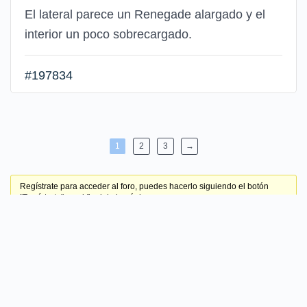
El lateral parece un Renegade alargado y el
interior un poco sobrecargado.
#197834
1
2
3
→
Regístrate para acceder al foro, puedes hacerlo siguiendo el botón
"Regístrate" en el final de la página.
Cookies
|
Contacto
|
Registro
© 2026 CocheSpias