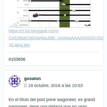
https://2.bp.blogspot.com/-
CXE06skClt0/WAbaJ0ttf_I/AAAAAAAAYK0/SYZtJj
16.ajpg.jpg
#153656
gosaton
19 octubre, 2016 a las 10:53
En el título del post pone wagoneer, es grand
wagoneer, tiene una pintaza que no veas.