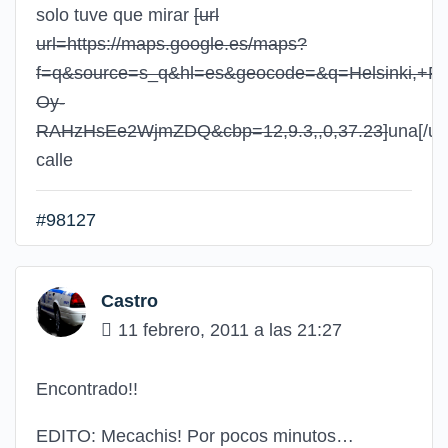
solo tuve que mirar
[url
url=https://maps.google.es/maps?
f=q&source=s_q&hl=es&geocode=&q=Helsinki,+Fi
Oy-
RAHzHsEe2WjmZDQ&cbp=12,9.3,,0,37.23]
una
[/url
calle
#98127
Castro
11 febrero, 2011 a las 21:27
Encontrado!!
EDITO: Mecachis! Por pocos minutos…