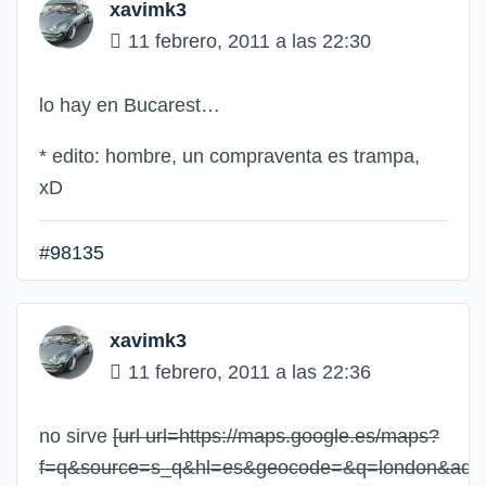
xavimk3
11 febrero, 2011 a las 22:30
lo hay en Bucarest…
* edito: hombre, un compraventa es trampa,
xD
#98135
xavimk3
11 febrero, 2011 a las 22:36
no sirve
[url url=https://maps.google.es/maps?
f=q&source=s_q&hl=es&geocode=&q=london&aq=&s