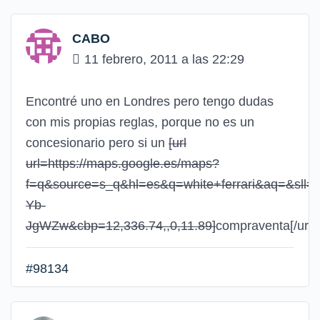
CABO
11 febrero, 2011 a las 22:29
Encontré uno en Londres pero tengo dudas
con mis propias reglas, porque no es un
concesionario pero si un
[url
url=https://maps.google.es/maps?
f=q&source=s_q&hl=es&q=white+ferrari&aq=&sll=
Yb-
JgWZw&cbp=12,336.74,,0,11.89]
compraventa
[/url]
#98134