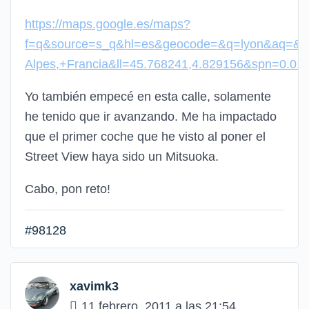
https://maps.google.es/maps?
f=q&source=s_q&hl=es&geocode=&q=lyon&aq=&
Alpes,+Francia&ll=45.768241,4.829156&spn=0.
Yo también empecé en esta calle, solamente
he tenido que ir avanzando. Me ha impactado
que el primer coche que he visto al poner el
Street View haya sido un Mitsuoka.
Cabo, pon reto!
#98128
xavimk3
11 febrero, 2011 a las 21:54