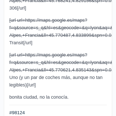
Alpes,+Francia&ll=45.768241,4.829156&spn=0.0
306
[/url]
[url url=https://maps.google.es/maps?
f=q&source=s_q&hl=es&geocode=&q=lyon&aq=&
Alpes,+Francia&ll=45.770487,4.833899&spn=0.0
Transit
[/url]
[url url=https://maps.google.es/maps?
f=q&source=s_q&hl=es&geocode=&q=lyon&aq=&
Alpes,+Francia&ll=45.770621,4.835143&spn=0.0
Uno (y un par de coches más, aunque no tan
legibles)
[/url]
bonita ciudad, no la conocía.
#98124