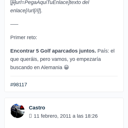
[
[i]
url=PegaAquiTuEnlace]texto del
enlace[/url
[/i]
].
—–
Primer reto:
Encontrar 5 Golf aparcados juntos.
País: el
que queráis, pero vamos, yo empezaría
buscando en Alemania
😀
#98117
Castro
11 febrero, 2011 a las 18:26