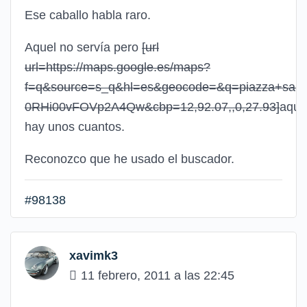
Ese caballo habla raro.
Aquel no servía pero
[url
url=https://maps.google.es/maps?
f=q&source=s_q&hl=es&geocode=&q=piazza+santi
0RHi00vFOVp2A4Qw&cbp=12,92.07,,0,27.93]
aquí
hay unos cuantos.
Reconozco que he usado el buscador.
#98138
xavimk3
11 febrero, 2011 a las 22:45