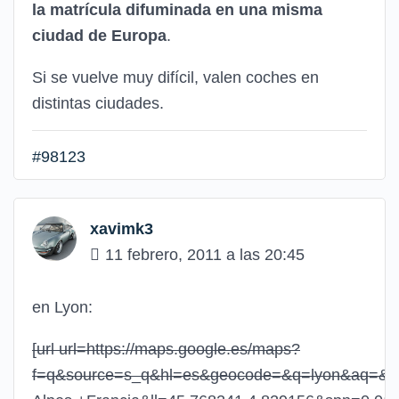
la matrícula difuminada en una misma
ciudad de Europa
.
Si se vuelve muy difícil, valen coches en
distintas ciudades.
#98123
xavimk3
11 febrero, 2011 a las 20:45
en Lyon:
[url url=https://maps.google.es/maps?
f=q&source=s_q&hl=es&geocode=&q=lyon&aq=&