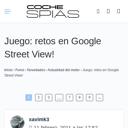
Buscar:
Juego: retos en Google
Street View!
Inicio
›
Foros
›
Novedades
›
Actualidad del motor
›
Juego: retos en Google
Street View!
…
1
2
3
7
8
9
→
xavimk3
11 febrero, 2011 a las 17:52