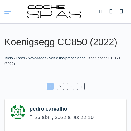
Buscar:
Koenigsegg CC850 (2022)
Inicio
›
Foros
›
Novedades
›
Vehículos presentados
›
Koenigsegg CC850
(2022)
1
2
3
→
pedro carvalho
25 abril, 2022 a las 22:10