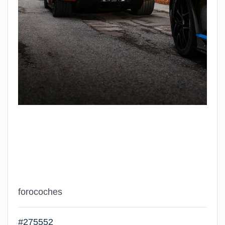
forocoches
#275552