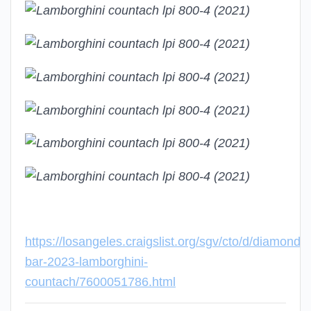
https://losangeles.craigslist.org/sgv/cto/d/diamond-
bar-2023-lamborghini-
countach/7600051786.html