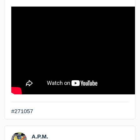
#271057
A.P.M.