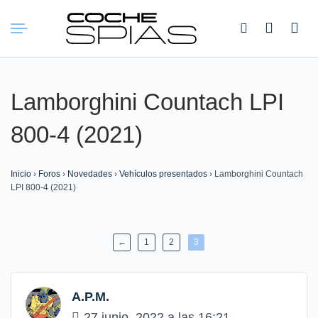
Buscar:
Lamborghini Countach LPI
800-4 (2021)
Inicio
›
Foros
›
Novedades
›
Vehículos presentados
›
Lamborghini Countach
LPI 800-4 (2021)
←
1
2
3
A.P.M.
27 junio, 2022 a las 16:21