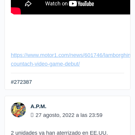
https://www.motor1.com/news/601746/lamborghini-
countach-video-game-debut/
#272387
A.P.M.
27 agosto, 2022 a las 23:59
2 unidades ya han aterrizado en EE.UU.