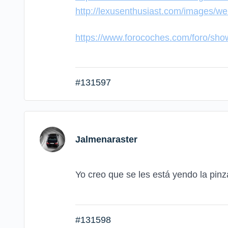
http://lexusenthusiast.com/images/we
https://www.forocoches.com/foro/s
#131597
Jalmenaraster
Yo creo que se les está yendo la pin
#131598