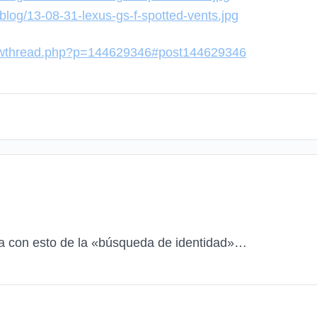
blog/13-08-31-lexus-gs-f-spotted-vents.jpg
howthread.php?p=144629346#post144629346
za con esto de la «búsqueda de identidad»…