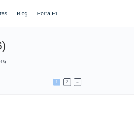
tes
Blog
Porra F1
6)
016)
1
2
→