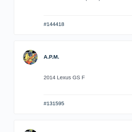
#144418
A.P.M.
2014 Lexus GS F
#131595