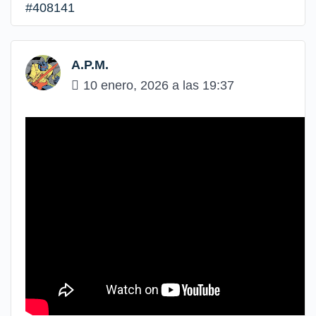
#408141
A.P.M.
10 enero, 2026 a las 19:37