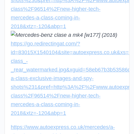
shots%230&pref=http%3A%2F%2Fwww.autoexpre
class%2F96514%2Fnew-higher-tech-
mercedes-a-class-coming-in-
2018&xtz=-120&abp=1
https://go.redirectingat.com/?
id=83015X1540104&site=autoexpress.co.uk&xs=
class_-
_rear_watermarked.jpg&xguid=58eb67b3b53586
a-class-exclusive-images-and-spy-
shots%231&pref=http%3A%2F%2Fwww.autoexpre
class%2F96514%2Fnew-higher-tech-
mercedes-a-class-coming-in-
2018&xtz=-120&abp=1
https://www.autoexpress.co.uk/mercedes/a-