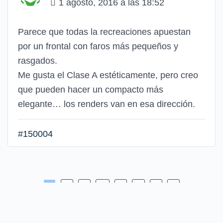
1 agosto, 2016 a las 18:52
Parece que todas la recreaciones apuestan
por un frontal con faros más pequeños y
rasgados.
Me gusta el Clase A estéticamente, pero creo
que pueden hacer un compacto más
elegante… los renders van en esa dirección.
#150004
…
1
2
3
9
10
11
→
Regístrate para acceder al foro, puedes hacerlo siguiendo el botón
"Regístrate" en el final de la página.