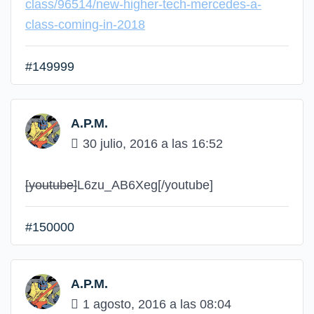
class/96514/new-higher-tech-mercedes-a-
class-coming-in-2018
#149999
A.P.M.
30 julio, 2016 a las 16:52
[youtube]
L6zu_AB6Xeg
[/youtube]
#150000
A.P.M.
1 agosto, 2016 a las 08:04