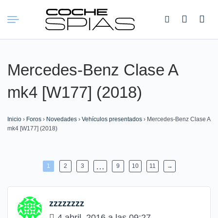
Buscar:
Mercedes-Benz Clase A
mk4 [W177] (2018)
Inicio
›
Foros
›
Novedades
›
Vehículos presentados
›
Mercedes-Benz Clase A
mk4 [W177] (2018)
…
1
2
3
9
10
11
→
zzzzzzzz
4 abril, 2016 a las 09:27