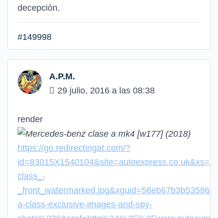
decepción.
#149998
A.P.M.
29 julio, 2016 a las 08:38
render
https://go.redirectingat.com/?
id=83015X1540104&site=autoexpress.co.uk&xs=
class_-
_front_watermarked.jpg&xguid=58eb67b3b5358
a-class-exclusive-images-and-spy-