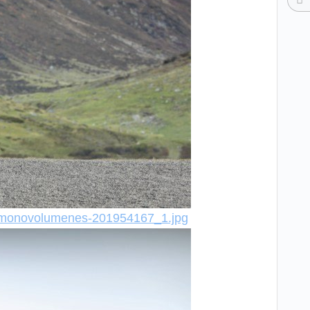
des-monovolumenes-201954167_1.jpg