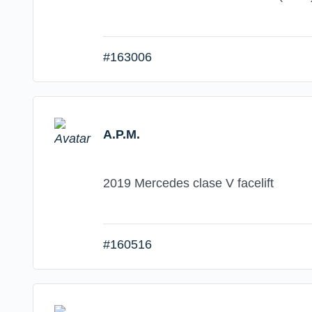
#163006
A.P.M.
2019 Mercedes clase V facelift
#160516