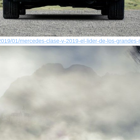
as/2019/01/mercedes-clase-v-2019-el-lider-de-los-gran