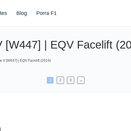
tes
Blog
Porra F1
[W447] | EQV Facelift (2
 V [W447] | EQV Facelift (2019)
1
2
3
→
)