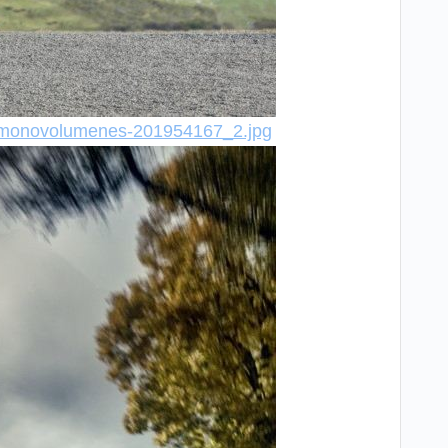
des-monovolumenes-201954167_2.jpg