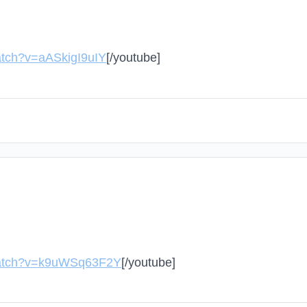
atch?v=aASkigI9uIY
[/youtube]
watch?v=k9uWSq63F2Y
[/youtube]