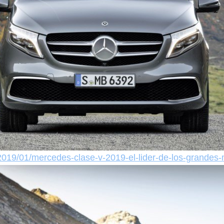
as/2019/01/mercedes-clase-v-2019-el-lider-de-los-gran