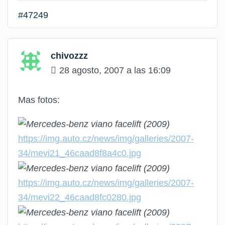
#47249
chivozzz
28 agosto, 2007 a las 16:09
Mas fotos:
https://img.auto.cz/news/img/galleries/2007-
34/mevi21_46caad8f8a4c0.jpg
https://img.auto.cz/news/img/galleries/2007-
34/mevi22_46caad8fc0280.jpg