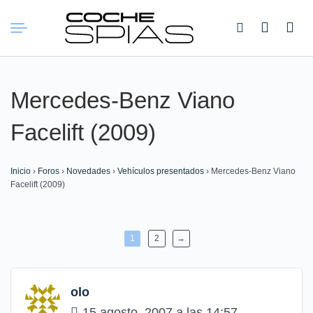
Buscar:
Mercedes-Benz Viano
Facelift (2009)
Inicio
›
Foros
›
Novedades
›
Vehículos presentados
›
Mercedes-Benz Viano
Facelift (2009)
1
2
→
olo
15 agosto, 2007 a las 14:57