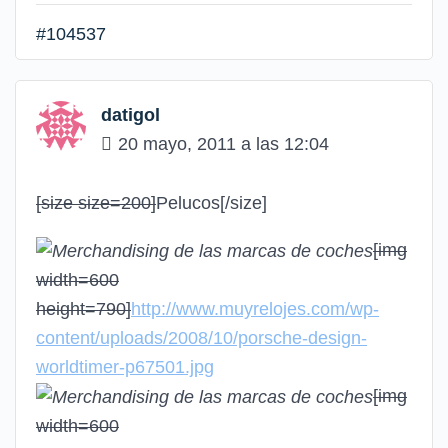
#104537
datigol
20 mayo, 2011 a las 12:04
[size size=200]
Pelucos
[/size]
[img
width=600
height=790]
http://www.muyrelojes.com/wp-
content/uploads/2008/10/porsche-design-
worldtimer-p67501.jpg
[img
width=600