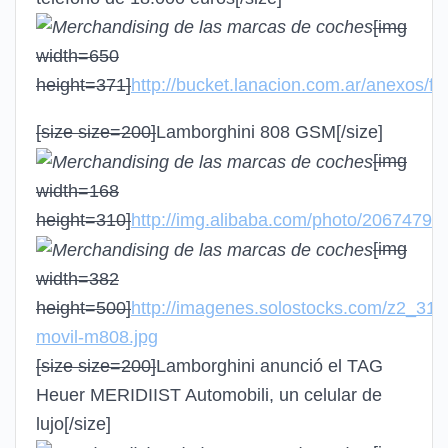
[img
width=650
height=371]
http://bucket.lanacion.com.ar/anexos/f
[size size=200]
Lamborghini 808 GSM
[/size]
[img
width=168
height=310]
http://img.alibaba.com/photo/206747
[img
width=382
height=500]
http://imagenes.solostocks.com/z2_3113
movil-m808.jpg
[size size=200]
Lamborghini anunció el TAG
Heuer MERIDIIST Automobili, un celular de
lujo
[/size]