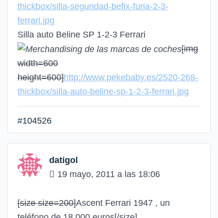
thickbox/silla-seguridad-befix-furia-2-3-
ferrari.jpg
Silla auto Beline SP 1-2-3 Ferrari
[img
width=600
height=600]
http://www.pekebaby.es/2520-268-
thickbox/silla-auto-beline-sp-1-2-3-ferrari.jpg
#104526
datigol
19 mayo, 2011 a las 18:06
[size size=200]
Ascent Ferrari 1947 , un
teléfono de 18.000 euros
[/size]