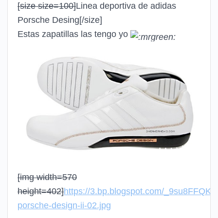
[size size=100]
Linea deportiva de adidas
Porsche Desing
[/size]
Estas zapatillas las tengo yo
[img width=570
height=402]
https://3.bp.blogspot.com/_9su8FFQ
porsche-design-ii-02.jpg