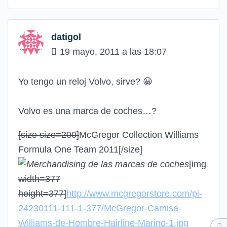
datigol
19 mayo, 2011 a las 18:07
Yo tengo un reloj Volvo, sirve?
😀
Volvo es una marca de coches…?
[size size=200]
McGregor Collection Williams
Formula One Team 2011
[/size]
[img
width=377
height=377]
http://www.mcgregorstore.com/pi-
24230111-111-1-377/McGregor-Camisa-
Williams-de-Hombre-Hairline-Marino-1.jpg