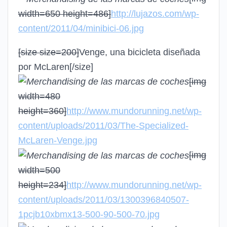
width=650 height=486]
http://lujazos.com/wp-
content/2011/04/minibici-06.jpg
[size size=200]
Venge, una bicicleta diseñada
por McLaren
[/size]
[img
width=480
height=360]
http://www.mundorunning.net/wp-
content/uploads/2011/03/The-Specialized-
McLaren-Venge.jpg
[img
width=500
height=234]
http://www.mundorunning.net/wp-
content/uploads/2011/03/1300396840507-
1pcjb10xbmx13-500-90-500-70.jpg