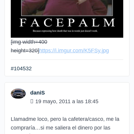
[img width=400
height=320]
https://i.imgur.com/K5FSy.jpg
#104532
daniS
19 mayo, 2011 a las 18:45
Llamadme loco, pero la cafetera/casco, me la
compraría…si me saliera el dinero por las