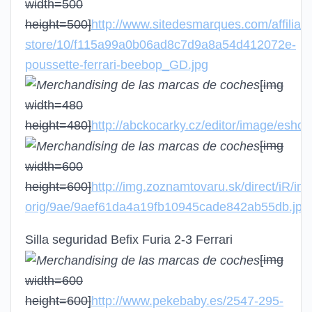
width=500
height=500]
http://www.sitedesmarques.com/affiliati
store/10/f115a99a0b06ad8c7d9a8a54d412072e-
poussette-ferrari-beebop_GD.jpg
[img
width=480
height=480]
http://abckocarky.cz/editor/image/esho
[img
width=600
height=600]
http://img.zoznamtovaru.sk/direct/iR/im
orig/9ae/9aef61da4a19fb10945cade842ab55db.jpg
Silla seguridad Befix Furia 2-3 Ferrari
[img
width=600
height=600]
http://www.pekebaby.es/2547-295-