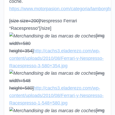
coche.
https://www.motorpasion.com/categoria/lamborghini
[size size=200]
Nespresso Ferrari
“Racespresso”
[/size]
[img
width=580
height=354]
http://cachs3.eladerezo.com/wp-
content/uploads/2010/08/Ferrari-y-Nespresso-
Racespresso-3-580×354.jpg
[img
width=548
height=580]
http://cachs3.eladerezo.com/wp-
content/uploads/2010/08/Ferrari-y-Nespresso-
Racespresso-1-548×580.jpg
[img