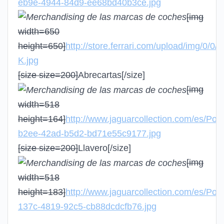
eb9e-4944-84d9-ee68bd40b3ce.jpg
[img
width=650
height=650]
http://store.ferrari.com/upload/img/0/0/
K.jpg
[size size=200]
Abrecartas
[/size]
[img
width=518
height=164]
http://www.jaguarcollection.com/es/Por
b2ee-42ad-b5d2-bd71e55c9177.jpg
[size size=200]
Llavero
[/size]
[img
width=518
height=183]
http://www.jaguarcollection.com/es/Por
137c-4819-92c5-cb88dcdcfb76.jpg