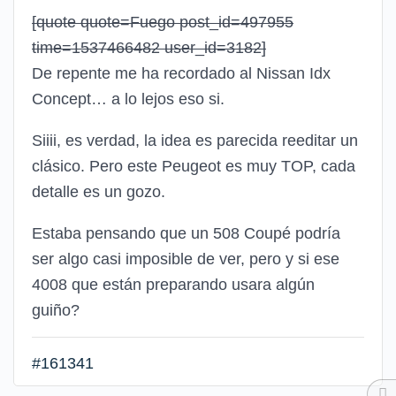
[quote quote=Fuego post_id=497955
time=1537466482 user_id=3182]
De repente me ha recordado al Nissan Idx
Concept… a lo lejos eso si.
Siiii, es verdad, la idea es parecida reeditar un
clásico. Pero este Peugeot es muy TOP, cada
detalle es un gozo.
Estaba pensando que un 508 Coupé podría
ser algo casi imposible de ver, pero y si ese
4008 que están preparando usara algún
guiño?
#161341