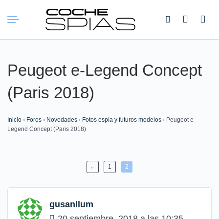
Buscar:
Peugeot e-Legend Concept
(Paris 2018)
Inicio
›
Foros
›
Novedades
›
Fotos espía y futuros modelos
›
Peugeot e-
Legend Concept (Paris 2018)
←
1
2
gusanllum
20 septiembre, 2018 a las 10:35