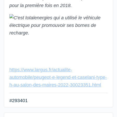
https://www.largus.fr/actualite-
automobile/peugeot-e-legend-et-caselani-type-
h-au-salon-des-maires-2022-30023351.html
#293401