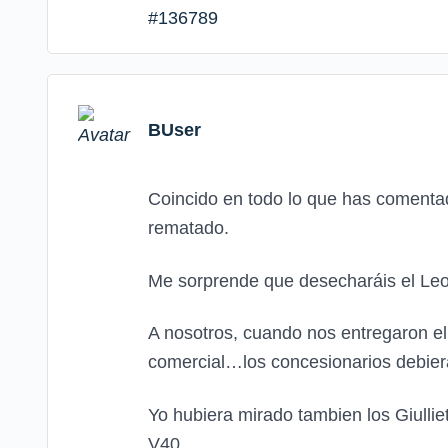
#136789
BUser
Coincido en todo lo que has comentad
rematado.
Me sorprende que desecharáis el Leo
A nosotros, cuando nos entregaron el 
comercial…los concesionarios debiera
Yo hubiera mirado tambien los Giulli
V40.