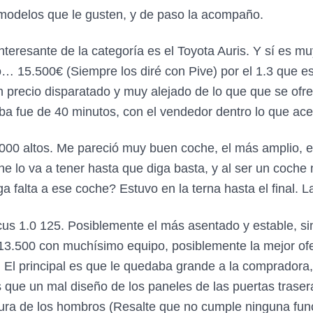
s modelos que le gusten, y de paso la acompaño.
teresante de la categoría es el Toyota Auris. Y sí es m
… 15.500€ (Siempre los diré con Pive) por el 1.3 que e
 precio disparatado y muy alejado de lo que que se ofr
ba fue de 40 minutos, con el vendedor dentro lo que ac
00 altos. Me pareció muy buen coche, el más amplio, el 
he lo va a tener hasta que diga basta, y al ser un coch
ga falta a ese coche? Estuvo en la terna hasta el final. L
us 1.0 125. Posiblemente el más asentado y estable, sin
13.500 con muchísimo equipo, posiblemente la mejor ofer
El principal es que le quedaba grande a la compradora, 
 que un mal diseño de los paneles de las puertas trase
 altura de los hombros (Resalte que no cumple ninguna fu