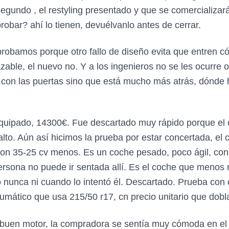
segundo , el restyling presentado y que se comercializar
probar? ahí lo tienen, devuélvanlo antes de cerrar.
probamos porque otro fallo de diseño evita que entren c
zable, el nuevo no. Y a los ingenieros no se les ocurre 
 con las puertas sino que está mucho más atrás, dónde 
equipado, 14300€. Fue descartado muy rápido porque el
to. Aún así hicimos la prueba por estar concertada, el 
on 35-25 cv menos. Es un coche pesado, poco ágil, con l
ersona no puede ir sentada allí. Es el coche que menos 
ó nunca ni cuando lo intentó él. Descartado. Prueba con 
mático que usa 215/50 r17, cn precio unitario que dobla
uen motor, la compradora se sentía muy cómoda en el c