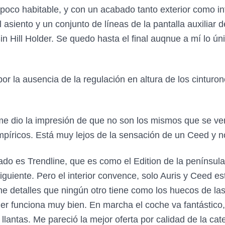
poco habitable, y con un acabado tanto exterior como inte
 asiento y un conjunto de líneas de la pantalla auxiliar
 Hill Holder. Se quedo hasta el final auqnue a mí lo úni
por la ausencia de la regulación en altura de los cintur
 me dio la impresión de que no son los mismos que se 
píricos. Está muy lejos de la sensación de un Ceed y no
bado es Trendline, que es como el Edition de la penínsu
iguiente. Pero el interior convence, solo Auris y Ceed es
ne detalles que ningún otro tiene como los huecos de las
older funciona muy bien. En marcha el coche va fantásti
i llantas. Me pareció la mejor oferta por calidad de la c