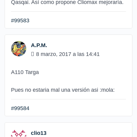
Qasqai. Así como propone Cliomax mejoraría.
#99583
A.P.M.
8 marzo, 2017 a las 14:41
A110 Targa
Pues no estaria mal una versión asi
:mola:
#99584
clio13