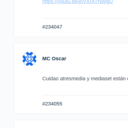
https://youtu.be/joVXrATNWgU
#234047
MC Oscar
Cuidao atresmedia y mediaset están c
#234055