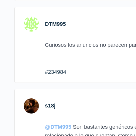
DTM995
Curiosos los anuncios no parecen pa
#234984
s18j
@DTM995
Son bastantes genéricos e
relacionado a lo que cuentan. Como 