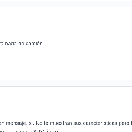
ra nada de camión.
n mensaje, si. No te muestran sus características pero 
un anuncio de SUV típico.