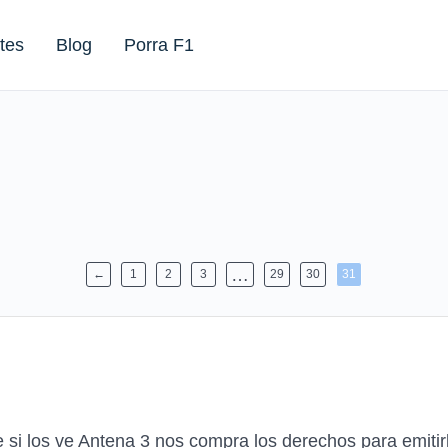
tes
Blog
Porra F1
…
←
1
2
3
29
30
31
 si los ve Antena 3 nos compra los derechos para emiti