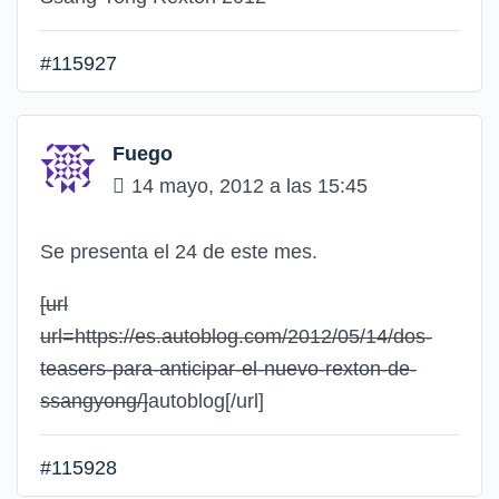
#115927
Fuego
14 mayo, 2012 a las 15:45
Se presenta el 24 de este mes.
[url
url=https://es.autoblog.com/2012/05/14/dos-
teasers-para-anticipar-el-nuevo-rexton-de-
ssangyong/]
autoblog
[/url]
#115928