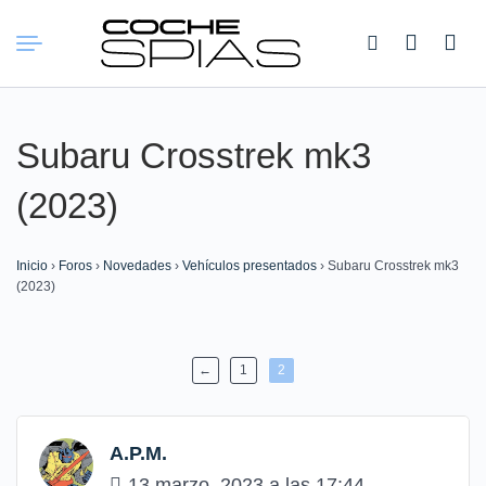
Buscar:
Subaru Crosstrek mk3
(2023)
Inicio
›
Foros
›
Novedades
›
Vehículos presentados
›
Subaru Crosstrek mk3
(2023)
←
1
2
A.P.M.
13 marzo, 2023 a las 17:44