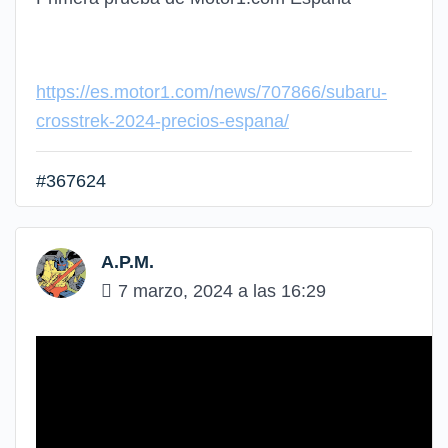
https://es.motor1.com/news/707866/subaru-
crosstrek-2024-precios-espana/
#367624
A.P.M.
7 marzo, 2024 a las 16:29