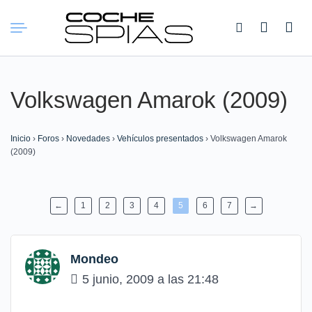
Buscar:
Volkswagen Amarok (2009)
Inicio
›
Foros
›
Novedades
›
Vehículos presentados
›
Volkswagen Amarok
(2009)
←
1
2
3
4
5
6
7
→
Mondeo
5 junio, 2009 a las 21:48