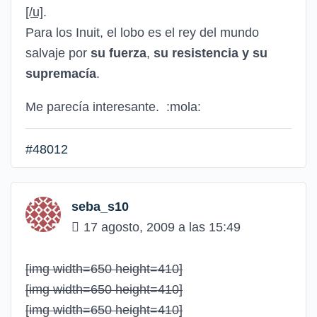
[/u]
.
Para los Inuit, el lobo es el rey del mundo
salvaje por
su fuerza
,
su resistencia
y su
supremacía
.
Me parecía interesante.
:mola:
#48012
seba_s10
17 agosto, 2009 a las 15:49
[img width=650 height=410]
[img width=650 height=410]
[img width=650 height=410]