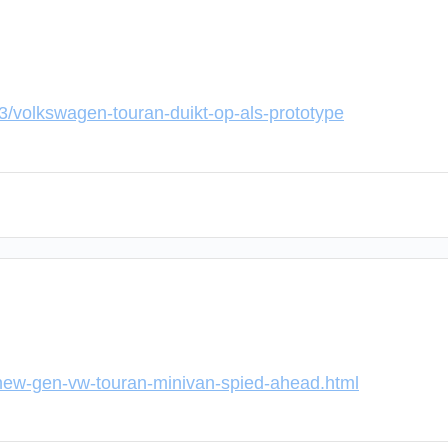
3/volkswagen-touran-duikt-op-als-prototype
new-gen-vw-touran-minivan-spied-ahead.html