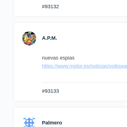
#93132
A.P.M.
nuevas espias
https://www.motor.es/noticias/volks
#93133
Palmero