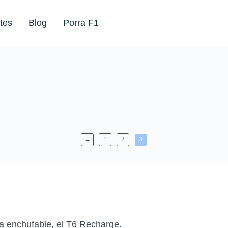
tes
Blog
Porra F1
←
1
2
3
a enchufable, el T6 Recharge.