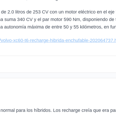
de 2.0 litros de 253 CV con un motor eléctrico en el ej
ema suma 340 CV y el par motor 590 Nm, disponiendo de tra
 autonomía máxima de entre 50 y 55 kilómetros, en func
s/volvo-xc60-t6-recharge-hibrida-enchufable-202064737.
 normal para los híbridos. Los recharge creía que era par