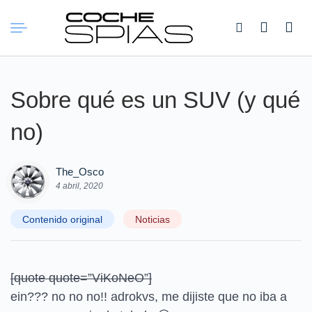
Buscar:
Sobre qué es un SUV (y qué
no)
The_Osco
4 abril, 2020
Contenido original
Noticias
[quote quote=”ViKoNeO”]
ein??? no no no!! adrokvs, me dijiste que no iba a