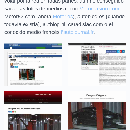
volar por la red en todas partes, aún he conseguido
sacar las fotos de medios como
Motorpasion.com
,
Motor52.com (ahora
Motor.es
), autoblog.es (cuando
todavía existía), autblog.nl, caradisiac.com o el
conocido medio francés
l’autojournal.fr
.