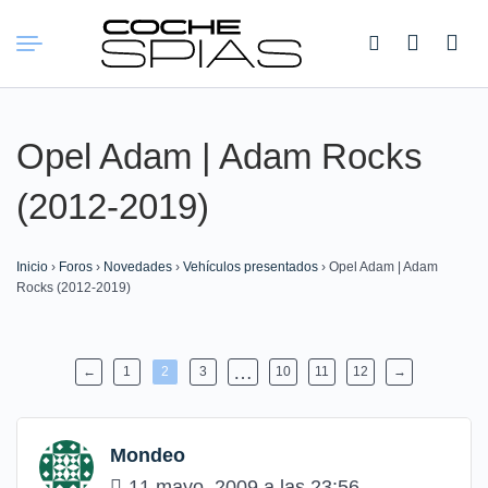
Buscar:
Opel Adam | Adam Rocks
(2012-2019)
Inicio
›
Foros
›
Novedades
›
Vehículos presentados
›
Opel Adam | Adam
Rocks (2012-2019)
…
←
1
2
3
10
11
12
→
Mondeo
11 mayo, 2009 a las 23:56