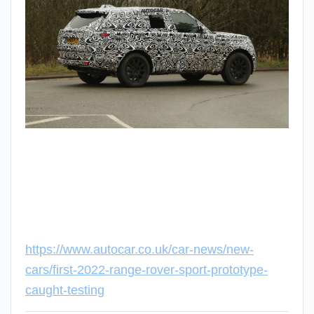
https://www.autocar.co.uk/car-news/new-
cars/first-2022-range-rover-sport-prototype-
caught-testing