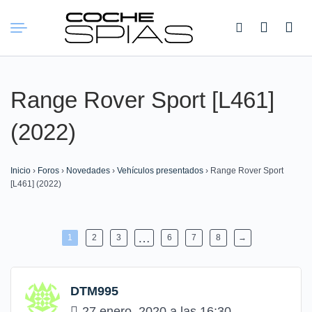
Buscar:
Range Rover Sport [L461]
(2022)
Inicio
›
Foros
›
Novedades
›
Vehículos presentados
›
Range Rover Sport
[L461] (2022)
…
1
2
3
6
7
8
→
DTM995
27 enero, 2020 a las 16:30