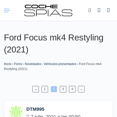
Buscar:
Ford Focus mk4 Restyling
(2021)
Inicio
›
Foros
›
Novedades
›
Vehículos presentados
›
Ford Focus mk4
Restyling (2021)
←
1
2
3
4
→
DTM995
7 julio, 2021 a las 00:50