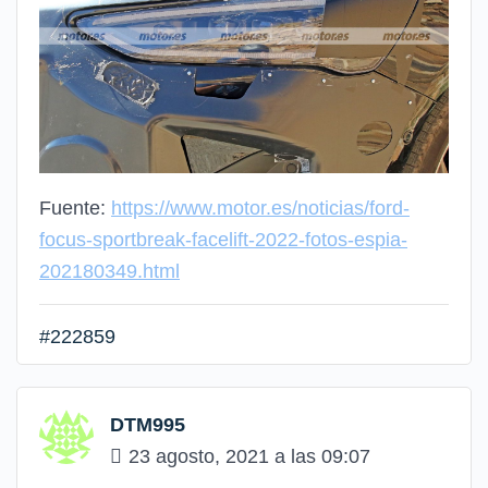
Fuente:
https://www.motor.es/noticias/ford-
focus-sportbreak-facelift-2022-fotos-espia-
202180349.html
#222859
DTM995
23 agosto, 2021 a las 09:07