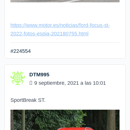
https://www.motor.es/noticias/ford-focus-st-
2022-fotos-espia-202180755.html
#224554
DTM995
9 septiembre, 2021 a las 10:01
SportBreak ST.