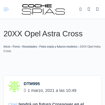
Buscar:
20XX Opel Astra Cross
Inicio
›
Foros
›
Novedades
›
Fotos espía y futuros modelos
›
20XX Opel Astra
Cross
DTM995
1 marzo, 2021 a las 10:49
Opel
tendrá un futuro Crossover en el