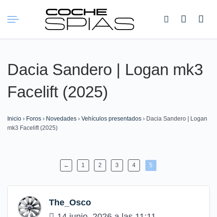
Buscar:
Dacia Sandero | Logan mk3
Facelift (2025)
Inicio
›
Foros
›
Novedades
›
Vehículos presentados
›
Dacia Sandero | Logan
mk3 Facelift (2025)
←
1
2
3
4
5
The_Osco
14 junio, 2026 a las 11:11