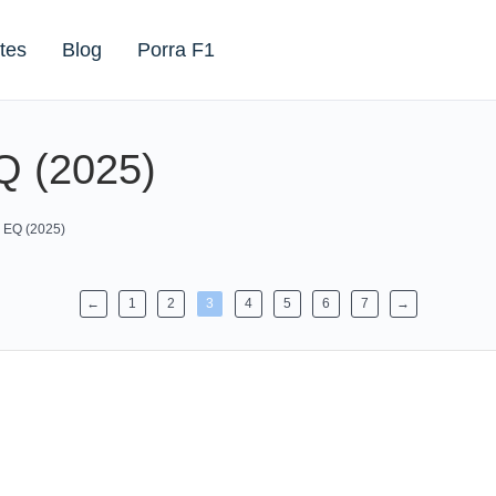
tes
Blog
Porra F1
Q (2025)
 EQ (2025)
←
1
2
3
4
5
6
7
→